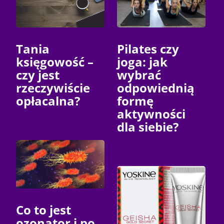
Tania
Pilates czy
księgowość –
joga: jak
czy jest
wybrać
rzeczywiście
odpowiednią
opłacalna?
formę
aktywności
dla siebie?
Co to jest
ozonator i po