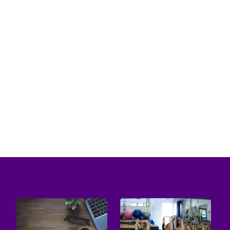
Osoby, które są aktywne, regularnie uprawiają
sport wiedzą, jak duże znaczenie ma
odpowiednia odzież. Obecnie coraz...