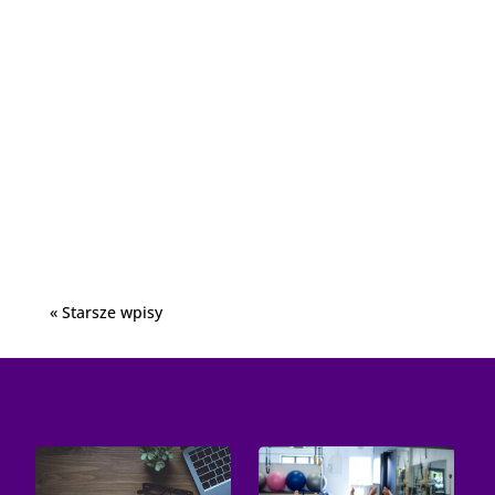
Rowery single speed to niezwykle popularne
modele, które zyskały uznanie zarówno wśród
miejskich rowerzystów, jak i...
« Starsze wpisy