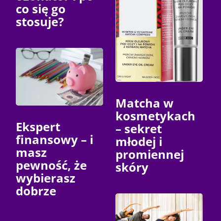
co się go
stosuje?
Matcha w
kosmetykach
Ekspert
– sekret
finansowy – i
młodej i
masz
promiennej
pewność, że
skóry
wybierasz
dobrze