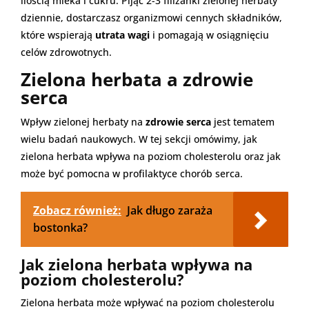
ilością mleka i cukru. Pijąc 2-3 filiżanki zielonej herbaty
dziennie, dostarczasz organizmowi cennych składników,
które wspierają
utrata wagi
i pomagają w osiągnięciu
celów zdrowotnych.
Zielona herbata a zdrowie
serca
Wpływ zielonej herbaty na
zdrowie serca
jest tematem
wielu badań naukowych. W tej sekcji omówimy, jak
zielona herbata wpływa na poziom cholesterolu oraz jak
może być pomocna w profilaktyce chorób serca.
Zobacz również:
Jak długo zaraża
bostonka?
Jak zielona herbata wpływa na
poziom cholesterolu?
Zielona herbata może wpływać na poziom cholesterolu