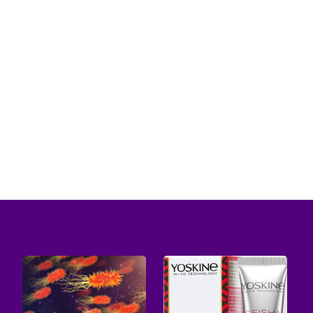
Planowanie obiadów przy niedoczynności
tarczycy może być wyzwaniem, ale dzięki
odpowiedniej wiedzy i zrozumieniu...