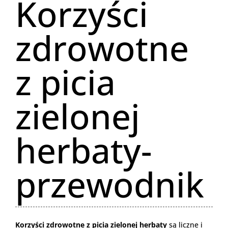
Korzyści
zdrowotne
z picia
zielonej
herbaty-
przewodnik
Korzyści zdrowotne z picia zielonej herbaty
są liczne i