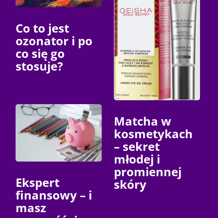
Co to jest
ozonator i po
co się go
stosuje?
Matcha w
kosmetykach
– sekret
młodej i
promiennej
Ekspert
skóry
finansowy – i
masz