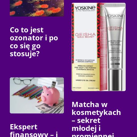
Co to jest
ozonator i po
co się go
stosuje?
Matcha w
kosmetykach
– sekret
Ekspert
młodej i
finansowy – i
promiennej