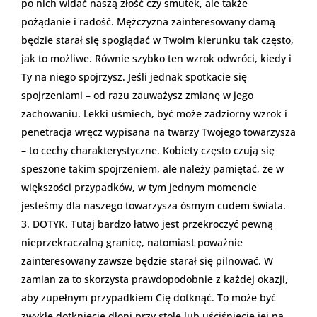
po nich widać naszą złość czy smutek, ale także
pożądanie i radość. Mężczyzna zainteresowany damą
będzie starał się spoglądać w Twoim kierunku tak często,
jak to możliwe. Równie szybko ten wzrok odwróci, kiedy i
Ty na niego spojrzysz. Jeśli jednak spotkacie się
spojrzeniami – od razu zauważysz zmianę w jego
zachowaniu. Lekki uśmiech, być może zadziorny wzrok i
penetracja wręcz wypisana na twarzy Twojego towarzysza
– to cechy charakterystyczne. Kobiety często czują się
speszone takim spojrzeniem, ale należy pamiętać, że w
większości przypadków, w tym jednym momencie
jesteśmy dla naszego towarzysza ósmym cudem świata.
DOTYK. Tutaj bardzo łatwo jest przekroczyć pewną
nieprzekraczalną granicę, natomiast poważnie
zainteresowany zawsze będzie starał się pilnować. W
zamian za to skorzysta prawdopodobnie z każdej okazji,
aby zupełnym przypadkiem Cię dotknąć. To może być
zwykłe dotknięcie dłoni przy stole lub uściśniecie jej na