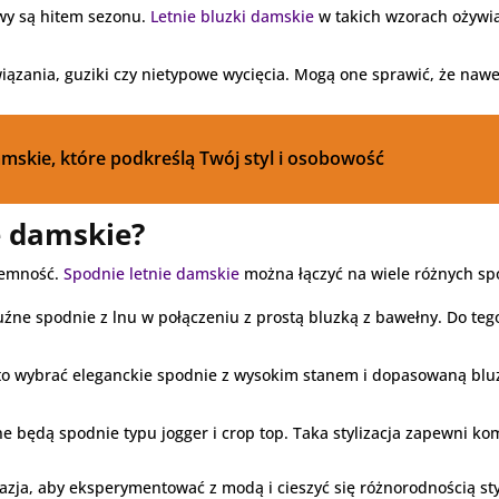
ywy są hitem sezonu.
Letnie bluzki damskie
w takich wzorach ożywiaj
wiązania, guziki czy nietypowe wycięcia. Mogą one sprawić, że nawe
mskie, które podkreślą Twój styl i osobowość
e damskie?
yjemność.
Spodnie letnie damskie
można łączyć na wiele różnych s
luźne spodnie z lnu w połączeniu z prostą bluzką z bawełny. Do te
rto wybrać eleganckie spodnie z wysokim stanem i dopasowaną blu
ne będą spodnie typu jogger i crop top. Taka stylizacja zapewni ko
zja, aby eksperymentować z modą i cieszyć się różnorodnością styl