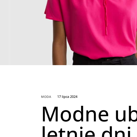
17 lipca 2024
MODA
Modne ubr
letnie dni