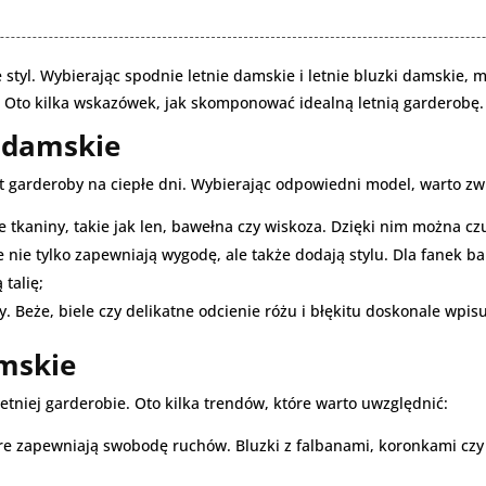
e styl. Wybierając spodnie letnie damskie i letnie bluzki damskie,
e. Oto kilka wskazówek, jak skomponować idealną letnią garderobę.
 damskie
t garderoby na ciepłe dni. Wybierając odpowiedni model, warto zw
e tkaniny, takie jak len, bawełna czy wiskoza. Dzięki nim można c
e nie tylko zapewniają wygodę, ale także dodają stylu. Dla fanek 
talię;
y. Beże, biele czy delikatne odcienie różu i błękitu doskonale wpisuj
amskie
etniej garderobie. Oto kilka trendów, które warto uwzględnić:
óre zapewniają swobodę ruchów. Bluzki z falbanami, koronkami czy