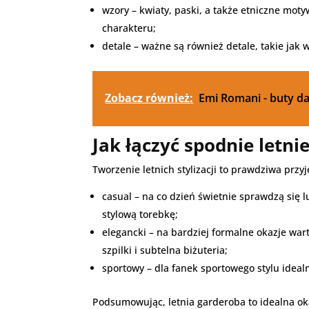
wzory – kwiaty, paski, a także etniczne mot
charakteru;
detale – ważne są również detale, takie jak 
Zobacz również:
Emi Romani - buty da
Jak łączyć spodnie letni
Tworzenie letnich stylizacji to prawdziwa prz
casual – na co dzień świetnie sprawdzą się 
stylową torebkę;
elegancki – na bardziej formalne okazje wa
szpilki i subtelna biżuteria;
sportowy – dla fanek sportowego stylu ideal
Podsumowując, letnia garderoba to idealna oka