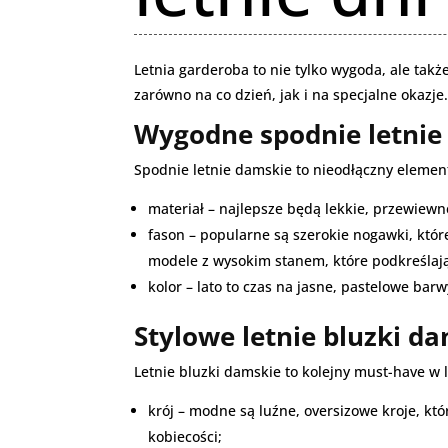
Letnia garderoba to nie tylko wygoda, ale takż
zarówno na co dzień, jak i na specjalne okazj
Wygodne spodnie letnie
Spodnie letnie damskie to nieodłączny elemen
materiał – najlepsze będą lekkie, przewiewn
fason – popularne są szerokie nogawki, któr
modele z wysokim stanem, które podkreślają 
kolor – lato to czas na jasne, pastelowe barw
Stylowe letnie bluzki d
Letnie bluzki damskie to kolejny must-have w l
krój – modne są luźne, oversizowe kroje, kt
kobiecości;