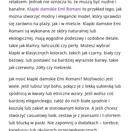
relaksem. Jednak nie oznacza to, że muszą być nudne i
banalne.
Klapki damskie Emi Romani
to przykład tego, jak
można stworzyć modny i elegancki model, który sprawdzi
się zarówno na plaży, jak i w mieście. Klapki damskie Emi
Romani są wykonane ze skóry naturalnej lub
ekologicznej, mają wygodne podeszwy i ozdobne detale,
takie jak klamry, łańcuszki czy perły. Możesz wybrać
klapki w klasycznych kolorach, takich jak czarny, biały czy
beżowy, lub postawić na bardziej wyraziste barwy, takie
jak czerwony, żółty czy niebieski.
Jak nosić klapki damskie Emi Romani? Możliwości jest
wiele. Jeśli lubisz styl boho, połącz je z lekką sukienką lub
spódnicą w kwiaty lub etniczne wzory. Jeśli wolisz coś
bardziej eleganckiego, załóż do nich białe spodnie i
koszulę lub żakiet w stonowanym kolorze. A jeśli chcesz
stworzyć casualowy look, zestaw je z jeansami i t-shirtem
lub bluzką w paski. Nie zapomnij o dodatkach – torebce,
kapeluszu lub okularach przeciwsłonecznych.