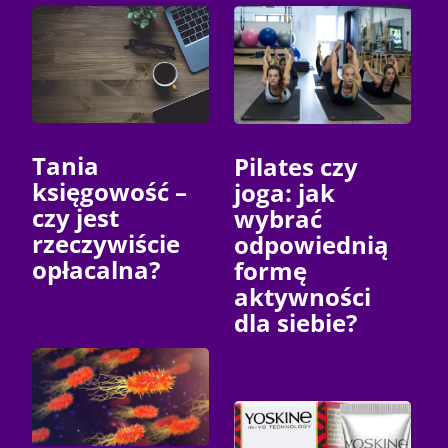
Tania
Pilates czy
księgowość –
joga: jak
czy jest
wybrać
rzeczywiście
odpowiednią
opłacalna?
formę
aktywności
dla siebie?