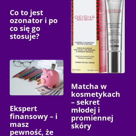
Co to jest
ozonator i po
co się go
stosuje?
Matcha w
kosmetykach
– sekret
Ekspert
młodej i
finansowy – i
promiennej
masz
skóry
pewność, że