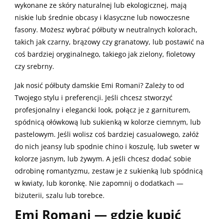
wykonane ze skóry naturalnej lub ekologicznej, mają
niskie lub średnie obcasy i klasyczne lub nowoczesne
fasony. Możesz wybrać półbuty w neutralnych kolorach,
takich jak czarny, brązowy czy granatowy, lub postawić na
coś bardziej oryginalnego, takiego jak zielony, fioletowy
czy srebrny.
Jak nosić półbuty damskie Emi Romani? Zależy to od
Twojego stylu i preferencji. Jeśli chcesz stworzyć
profesjonalny i elegancki look, połącz je z garniturem,
spódnicą ołówkową lub sukienką w kolorze ciemnym, lub
pastelowym. Jeśli wolisz coś bardziej casualowego, załóż
do nich jeansy lub spodnie chino i koszulę, lub sweter w
kolorze jasnym, lub żywym. A jeśli chcesz dodać sobie
odrobinę romantyzmu, zestaw je z sukienką lub spódnicą
w kwiaty, lub koronkę. Nie zapomnij o dodatkach —
biżuterii, szalu lub torebce.
Emi Romani — gdzie kupić