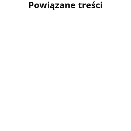
Powiązane treści
Letnia garderoba to nie tylko wygoda, ale także
styl. Wybierając spodnie letnie damskie i letnie