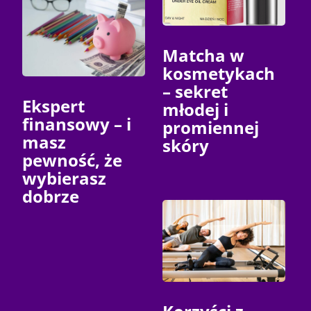
Matcha w
kosmetykach
– sekret
Ekspert
młodej i
finansowy – i
promiennej
masz
skóry
pewność, że
wybierasz
dobrze