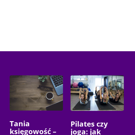
Tania
Pilates czy
księgowość –
joga: jak