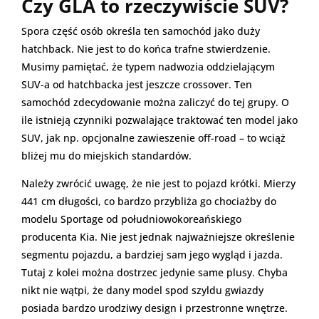
Czy GLA to rzeczywiście SUV?
Spora część osób określa ten samochód jako duży
hatchback. Nie jest to do końca trafne stwierdzenie.
Musimy pamiętać, że typem nadwozia oddzielającym
SUV-a od hatchbacka jest jeszcze crossover. Ten
samochód zdecydowanie można zaliczyć do tej grupy. O
ile istnieją czynniki pozwalające traktować ten model jako
SUV, jak np. opcjonalne zawieszenie off-road – to wciąż
bliżej mu do miejskich standardów.
Należy zwrócić uwagę, że nie jest to pojazd krótki. Mierzy
441 cm długości, co bardzo przybliża go chociażby do
modelu Sportage od południowokoreańskiego
producenta Kia. Nie jest jednak najważniejsze określenie
segmentu pojazdu, a bardziej sam jego wygląd i jazda.
Tutaj z kolei można dostrzec jedynie same plusy. Chyba
nikt nie wątpi, że dany model spod szyldu gwiazdy
posiada bardzo urodziwy design i przestronne wnętrze.