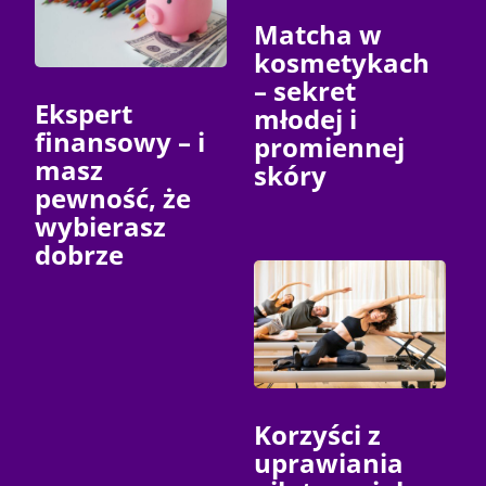
Matcha w
kosmetykach
– sekret
Ekspert
młodej i
finansowy – i
promiennej
masz
skóry
pewność, że
wybierasz
dobrze
Korzyści z
uprawiania