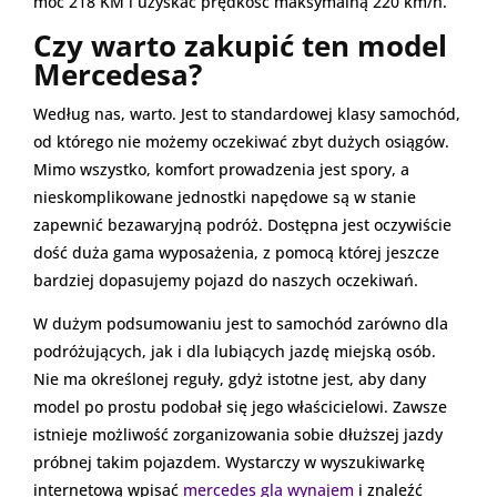
moc 218 KM i uzyskać prędkość maksymalną 220 km/h.
Czy warto zakupić ten model
Mercedesa?
Według nas, warto. Jest to standardowej klasy samochód,
od którego nie możemy oczekiwać zbyt dużych osiągów.
Mimo wszystko, komfort prowadzenia jest spory, a
nieskomplikowane jednostki napędowe są w stanie
zapewnić bezawaryjną podróż. Dostępna jest oczywiście
dość duża gama wyposażenia, z pomocą której jeszcze
bardziej dopasujemy pojazd do naszych oczekiwań.
W dużym podsumowaniu jest to samochód zarówno dla
podróżujących, jak i dla lubiących jazdę miejską osób.
Nie ma określonej reguły, gdyż istotne jest, aby dany
model po prostu podobał się jego właścicielowi. Zawsze
istnieje możliwość zorganizowania sobie dłuższej jazdy
próbnej takim pojazdem. Wystarczy w wyszukiwarkę
internetową wpisać
mercedes gla wynajem
i znaleźć