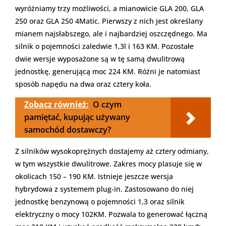
wyróżniamy trzy możliwości, a mianowicie GLA 200, GLA
250 oraz GLA 250 4Matic. Pierwszy z nich jest określany
mianem najsłabszego, ale i najbardziej oszczędnego. Ma
silnik o pojemności zaledwie 1,3l i 163 KM. Pozostałe
dwie wersje wyposażone są w tę samą dwulitrową
jednostkę, generującą moc 224 KM. Różni je natomiast
sposób napędu na dwa oraz cztery koła.
Zobacz również:
O czym
pamiętać, kupując używany
samochód dostawczy?
Z silników wysokoprężnych dostajemy aż cztery odmiany,
w tym wszystkie dwulitrowe. Zakres mocy plasuje się w
okolicach 150 – 190 KM. Istnieje jeszcze wersja
hybrydowa z systemem plug-in. Zastosowano do niej
jednostkę benzynową o pojemności 1,3 oraz silnik
elektryczny o mocy 102KM. Pozwala to generować łączną