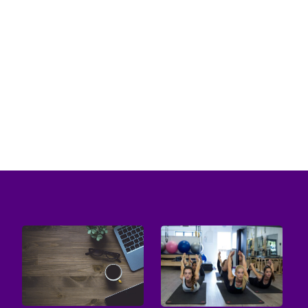
stworzenie SUV-a nieco zgrabniejszego od
reszty, jednak wciąż w pełni...