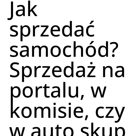
Jak
sprzedać
samochód?
Sprzedaż na
portalu, w
komisie, czy
w auto skup