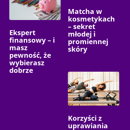
Matcha w
kosmetykach
– sekret
Ekspert
młodej i
finansowy – i
promiennej
masz
skóry
pewność, że
wybierasz
dobrze
Korzyści z
uprawiania