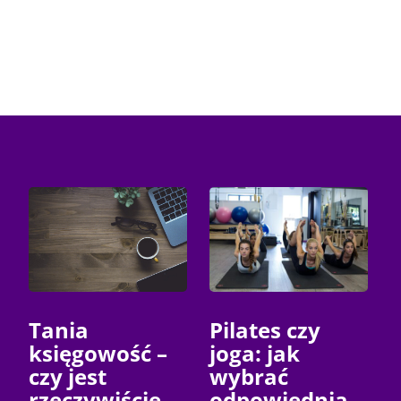
Tania
Pilates czy
księgowość –
joga: jak
czy jest
wybrać
rzeczywiście
odpowiednią