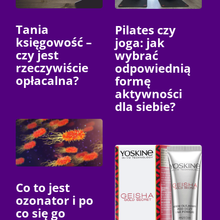
Tania
Pilates czy
księgowość –
joga: jak
czy jest
wybrać
rzeczywiście
odpowiednią
opłacalna?
formę
aktywności
dla siebie?
Co to jest
ozonator i po
co się go