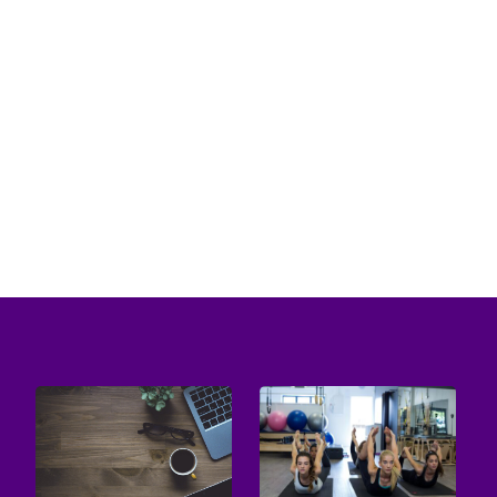
W dynamicznie ewoluującym świecie
motoryzacji, pojawienie się elektrycznych
skuterów stanowi krok w kierunku nowej ery...