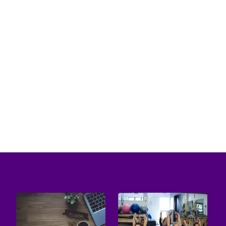
Urlop to dla wielu osób czas szczególnie
wyczekiwany. Odpoczynek od codziennych
obowiązków w pięknym miejscu wymaga...