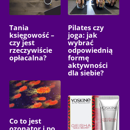
Tania
Pilates czy
księgowość –
joga: jak
czy jest
wybrać
rzeczywiście
odpowiednią
opłacalna?
formę
aktywności
dla siebie?
Co to jest
ozonator i po