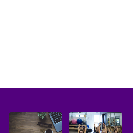
Przytulanie jest jednym z najpopularniejszych
sposobów okazywania emocji. Może wyrażać
miłość, sympatię oraz wsparcie....