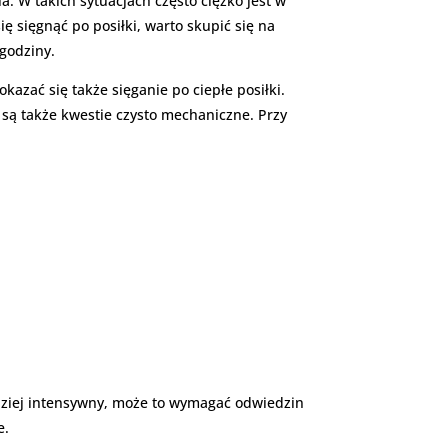
 W takich sytuacjach często ciężko jest w
ię sięgnąć po posiłki, warto skupić się na
 godziny.
azać się także sięganie po ciepłe posiłki.
 są także kwestie czysto mechaniczne. Przy
rdziej intensywny, może to wymagać odwiedzin
e.