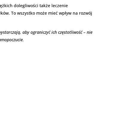
żkich dolegliwości także leczenie
łków. To wszystko może mieć wpływ na rozwój
starczają, aby ograniczyć ich częstotliwość – nie
samopoczucie.