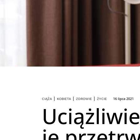
|
|
|
16 lipca 2021
CIĄŻA
KOBIETA
ZDROWIE
ŻYCIE
Uciążliwi
je przetr