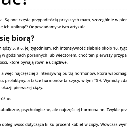
a. Są one częstą przypadłością przyszłych mam, szczególnie w pie
 się ich uniknąć? Odpowiadamy w tym artykule.
się biorą?
iędzy 5. a 6. jej tygodniem. Ich intensywność słabnie około 10. tyg
ię w godzinach porannych lub wieczorem, choć ten pierwszy przypa
ci, które bywają równie uciążliwe.
, a więc najczęściej z intensywną burzą hormonów, która wspoma
onu, prolaktyny, a także hormonów tarczycy, w tym TSH. Wymioty zda
okazji pierwszej ciąży.
różne:
aboliczne, psychologiczne, ale najczęściej hormonalne. Zwykle prz
o dolegliwość dotycząca kilku procent kobiet w ciąży. Wówczas wymi