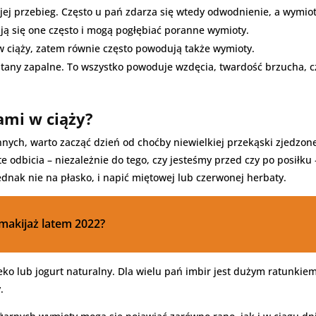
 jej przebieg. Często u pań zdarza się wtedy odwodnienie, a wymi
ą się one często i mogą pogłębiać poranne wymioty.
 ciąży, zatem równie często powodują także wymioty.
 stany zapalne. To wszystko powoduje wzdęcia, twardość brzucha, cz
ami w ciąży?
nnych, warto zacząć dzień od choćby niewielkiej przekąski zjedzone
te odbicia – niezależnie do tego, czy jesteśmy przed czy po posi
ednak nie na płasko, i napić miętowej lub czerwonej herbaty.
akijaż latem 2022?
ko lub jogurt naturalny. Dla wielu pań imbir jest dużym ratunkie
.