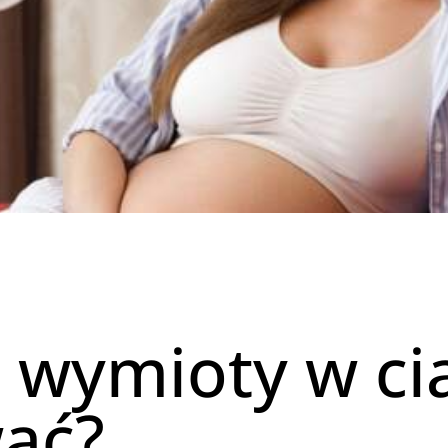
e wymioty w cią
wać?