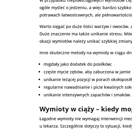
W przypadku niepowściągliwych wymiotów cięża
ogóle myśleć o jedzeniu, a więc bardzo szybko 
potrawach łatwostrawnych, ale pełnowartościow
Warto sięgać po duże ilości warzyw i owoców, 
Duże znaczenie ma także unikanie stresu. Mówi
okazji wymiotów należy unikać szybkiej zmian
Inne skuteczne metody na wymioty w ciągu dn
migdały jako dodatek do posiłków;
częste mycie zębów, aby zaburzona w jamie u
unikanie leżącej pozycji w porach okołoposi
regularne nawadnianie i picie kwaśnych sok
unikanie intensywnych zapachów i smaków.
Wymioty w ciąży – kiedy mo
Łagodne wymioty nie wymagaj interwencji medyc
u lekarza. Szczególnie dotyczy to sytuacji, ki