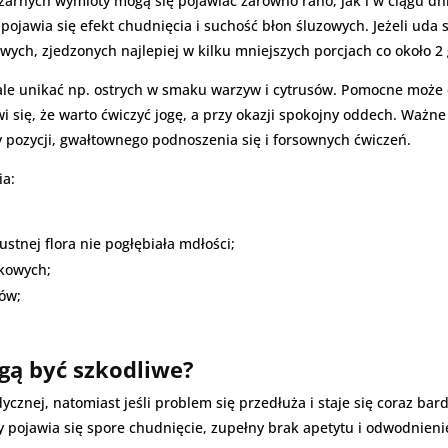
rnych wymioty mogą się pojawiać zarówno rano, jak i w ciągu dnia.
pojawia się efekt chudnięcia i suchość błon śluzowych. Jeżeli uda s
ych, zjedzonych najlepiej w kilku mniejszych porcjach co około 2
ale unikać np. ostrych w smaku warzyw i cytrusów. Pomocne może ok
 się, że warto ćwiczyć jogę, a przy okazji spokojny oddech. Ważne
y pozycji, gwałtownego podnoszenia się i forsownych ćwiczeń.
ia:
stnej flora nie pogłębiała mdłości;
łkowych;
ów;
gą być szkodliwe?
znej, natomiast jeśli problem się przedłuża i staje się coraz ba
edy pojawia się spore chudnięcie, zupełny brak apetytu i odwodnieni