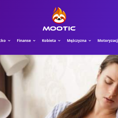
cko
Finanse
Kobieta
Mężczyzna
Motoryzacj