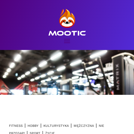
|
|
|
|
FITNESS
HOBBY
KULTURYSTYKA
MĘŻCZYZNA
NIE
|
|
PRZEGAP!
SPORT
ŻYCIE