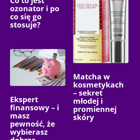
Co to jest
ozonator i po
co się go
stosuje?
Matcha w
kosmetykach
– sekret
Ekspert
młodej i
finansowy – i
promiennej
masz
skóry
pewność, że
wybierasz
dobrze