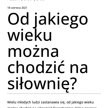
18 czerwca 2021
Od jakiego
wieku
można
chodzić na
siłownię?
Wielu młodych ludzi zastanawia się, od jakiego wieku