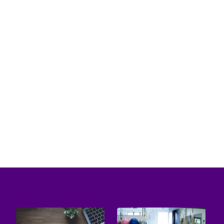
Osoby, które są aktywne, regularnie uprawiają
sport wiedzą, jak duże znaczenie ma
odpowiednia odzież. Obecnie coraz...