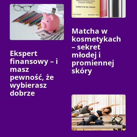
Matcha w
kosmetykach
– sekret
Ekspert
młodej i
finansowy – i
promiennej
masz
skóry
pewność, że
wybierasz
dobrze