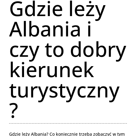
Gdzie leży
Albania i
czy to dobry
kierunek
turystyczny
?
Gdzie leży Albania? Co koniecznie trzeba zobaczyć w tym