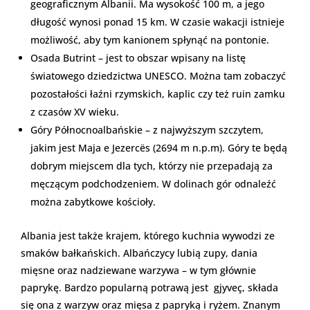
geograficznym Albanii. Ma wysokość 100 m, a jego
długość wynosi ponad 15 km. W czasie wakacji istnieje
możliwość, aby tym kanionem spłynąć na pontonie.
Osada Butrint – jest to obszar wpisany na listę
światowego dziedzictwa UNESCO. Można tam zobaczyć
pozostałości łaźni rzymskich, kaplic czy też ruin zamku
z czasów XV wieku.
Góry Północnoalbańskie – z najwyższym szczytem,
jakim jest Maja e Jezercës (2694 m n.p.m). Góry te będą
dobrym miejscem dla tych, którzy nie przepadają za
męczącym podchodzeniem. W dolinach gór odnaleźć
można zabytkowe kościoły.
Albania jest także krajem, którego kuchnia wywodzi ze
smaków bałkańskich. Albańczycy lubią zupy, dania
mięsne oraz nadziewane warzywa – w tym głównie
paprykę. Bardzo popularną potrawą jest gjyveç, składa
się ona z warzyw oraz mięsa z papryką i ryżem. Znanym