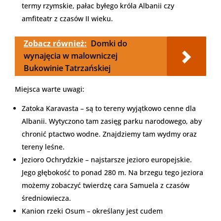
termy rzymskie, pałac byłego króla Albanii czy
amfiteatr z czasów II wieku.
Zobacz również:
Domki do
wynajęcia w malowniczej
Bukowinie Tatrzańskiej
Miejsca warte uwagi:
Zatoka Karavasta – są to tereny wyjątkowo cenne dla
Albanii. Wytyczono tam zasięg parku narodowego, aby
chronić ptactwo wodne. Znajdziemy tam wydmy oraz
tereny leśne.
Jezioro Ochrydzkie – najstarsze jezioro europejskie.
Jego głębokość to ponad 280 m. Na brzegu tego jeziora
możemy zobaczyć twierdzę cara Samuela z czasów
średniowiecza.
Kanion rzeki Osum – określany jest cudem