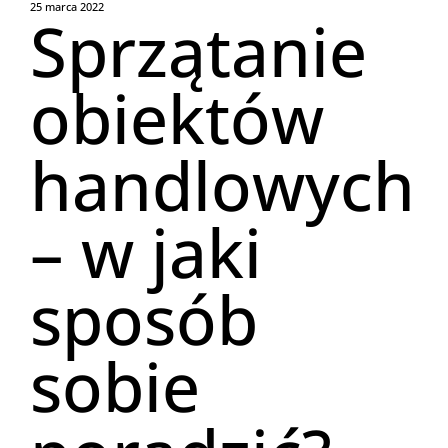
25 marca 2022
Sprzątanie
obiektów
handlowych
– w jaki
sposób
sobie