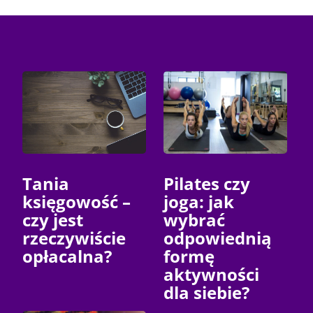
Tania
Pilates czy
księgowość –
joga: jak
czy jest
wybrać
rzeczywiście
odpowiednią
opłacalna?
formę
aktywności
dla siebie?