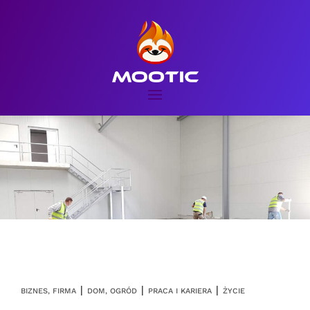
|
|
|
BIZNES, FIRMA
DOM, OGRÓD
PRACA I KARIERA
ŻYCIE