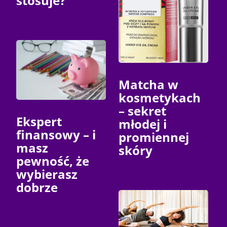
stosuje?
Matcha w
kosmetykach
– sekret
Ekspert
młodej i
finansowy – i
promiennej
masz
skóry
pewność, że
wybierasz
dobrze