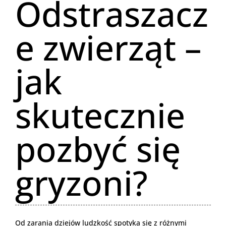
Odstraszacz
e zwierząt –
jak
skutecznie
pozbyć się
gryzoni?
Od zarania dziejów ludzkość spotyka się z różnymi