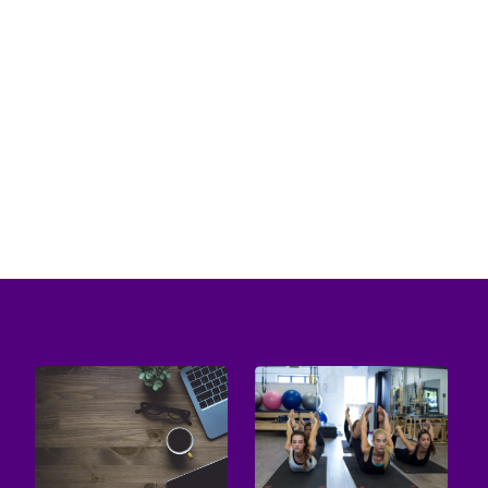
W dzisiejszych czasach minimalizm stał się
jednym z najbardziej pożądanych trendów w
aranżacji wnętrz. Klienci coraz...