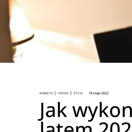
|
|
18 maja 2022
KOBIETA
URODA
ŻYCIE
Jak wyko
latem 202