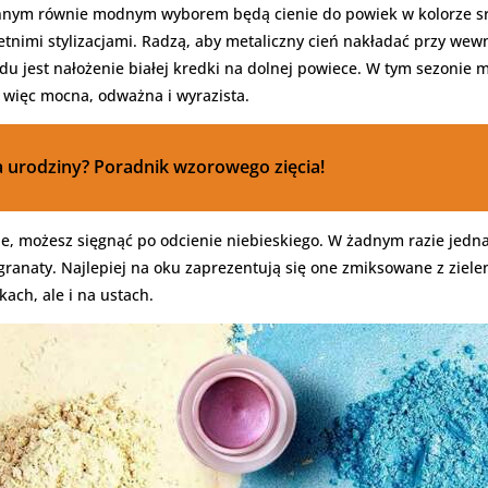
nnym równie modnym wyborem będą cienie do powiek w kolorze sre
etnimi stylizacjami. Radzą, aby metaliczny cień nakładać przy wew
du jest nałożenie białej kredki na dolnej powiece. W tym sezonie m
st więc mocna, odważna i wyrazista.
a urodziny? Poradnik wzorowego zięcia!
ażne, możesz sięgnąć po odcienie niebieskiego. W żadnym razie jedn
granaty. Najlepiej na oku zaprezentują się one zmiksowane z ziele
kach, ale i na ustach.