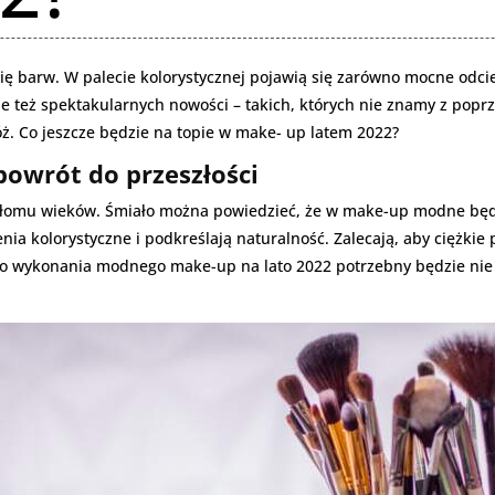
ię barw. W palecie kolorystycznej pojawią się zarówno mocne odcien
nie też spektakularnych nowości – takich, których nie znamy z pop
ż. Co jeszcze będzie na topie w make- up latem 2022?
powrót do przeszłości
omu wieków. Śmiało można powiedzieć, że w make-up modne będzi
a kolorystyczne i podkreślają naturalność. Zalecają, aby ciężkie 
Do wykonania modnego make-up na lato 2022 potrzebny będzie nie ty