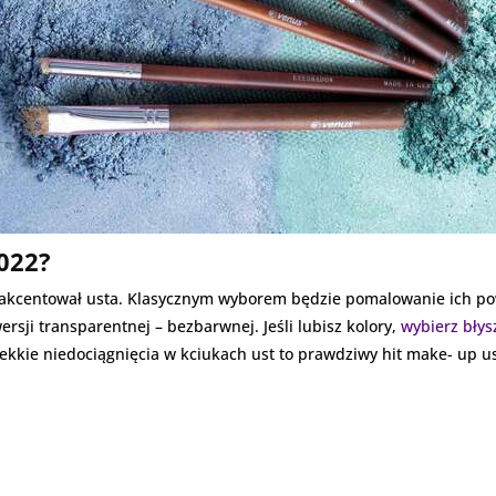
022?
e akcentował usta. Klasycznym wyborem będzie pomalowanie ich po
wersji transparentnej – bezbarwnej. Jeśli lubisz kolory,
wybierz błys
kkie niedociągnięcia w kciukach ust to prawdziwy hit make- up us