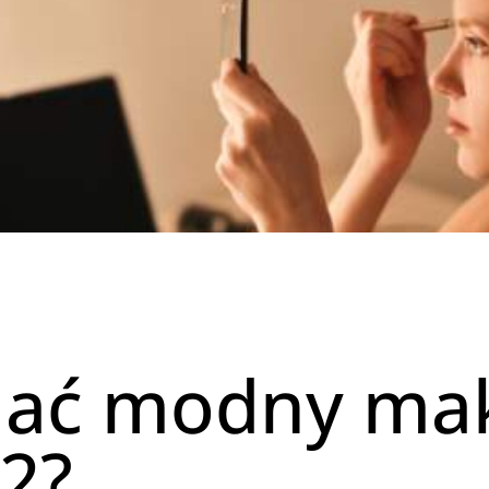
nać modny mak
2?