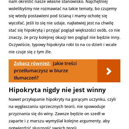
nam określić nasze własne stanowisko. Najchętniej
wolelibyśmy nie rozmawiać na takie tematy, bo czujemy
się wtedy postawieni pod ścianą i mamy ochotę się
wycofać. Jeśli to się nie udaje, najłatwiej jest na chwilę
stać się hipokrytą i przyjąć pogląd większości osób, co nie
znaczy, że przy kolejnej okazji ten pogląd nie będzie inny.
Oczywiście, typowy hipokryta robi to na co dzień i wcale
nie czuje się z tym źle.
Zobacz również:
Jakie treści
przetłumaczysz w biurze
tłumaczeń?
Hipokryta nigdy nie jest winny
Nawet przyłapanie hipokryty na gorącym uczynku, czyli
na wygłaszaniu sprzecznych teorii, nie spowoduje
przyznania się do winy. Zawsze będzie on szedł w
zaparte i z marszu wymyślał kolejne argumenty, aby
potwierdzić słuszność swoich teorii.