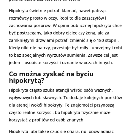
Hipokryta świetnie potrafi kłamać, nawet patrząc
rozmówcy prosto w oczy. Robi to dla zaszczytów i
zachowania pozorów. W opinii publicznej hipokryta chce
być postrzegany, jako dobry ojciec czy żoną, ale za
zamkniętymi drzwiami potrafi zmienić się o 180 stopni.
Kiedy nikt nie patrzy, przestaje być miły i uprzejmy i robi
to bez specjalnych wyrzutów sumienia. Zawsze cel jest
jeden – osobiste korzyści i uznanie w oczach innych.
Co można zyskać na byciu
hipokrytą?
Hipokryta często szuka atencji wśród osób ważnych,
wpływowych lub sławnych. To dodaje kolejnych punktów
dla atencji wokół hipokryty. Te znajomości przynoszą
często realne korzyści, bo hipokryta fizycznie może
korzystać z profitów od osób znanych.
Hipokryta lubi także czuć się ofiara, np. opowiadając