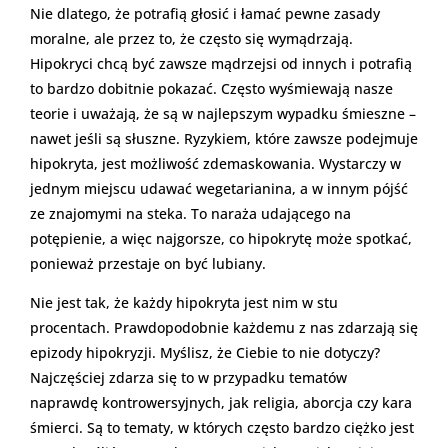
Nie dlatego, że potrafią głosić i łamać pewne zasady
moralne, ale przez to, że często się wymądrzają.
Hipokryci chcą być zawsze mądrzejsi od innych i potrafią
to bardzo dobitnie pokazać. Często wyśmiewają nasze
teorie i uważają, że są w najlepszym wypadku śmieszne –
nawet jeśli są słuszne. Ryzykiem, które zawsze podejmuje
hipokryta, jest możliwość zdemaskowania. Wystarczy w
jednym miejscu udawać wegetarianina, a w innym pójść
ze znajomymi na steka. To naraża udającego na
potępienie, a więc najgorsze, co hipokrytę może spotkać,
ponieważ przestaje on być lubiany.
Nie jest tak, że każdy hipokryta jest nim w stu
procentach. Prawdopodobnie każdemu z nas zdarzają się
epizody hipokryzji. Myślisz, że Ciebie to nie dotyczy?
Najczęściej zdarza się to w przypadku tematów
naprawdę kontrowersyjnych, jak religia, aborcja czy kara
śmierci. Są to tematy, w których często bardzo ciężko jest