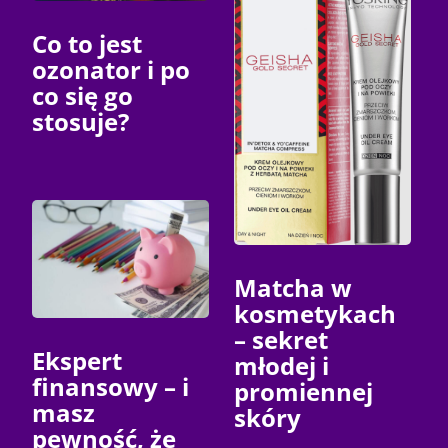
Co to jest
ozonator i po
co się go
stosuje?
Matcha w
kosmetykach
– sekret
Ekspert
młodej i
finansowy – i
promiennej
masz
skóry
pewność, że