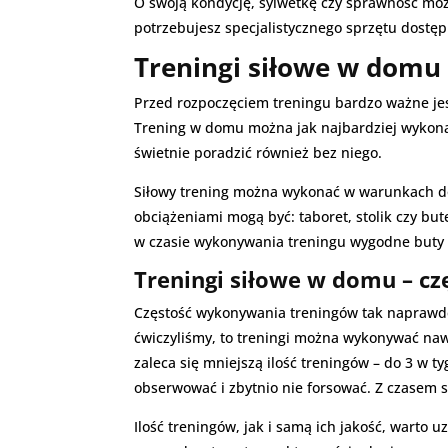
O swoją kondycję, sylwetkę czy sprawność moż
potrzebujesz specjalistycznego sprzętu dostępn
Treningi siłowe w domu 
Przed rozpoczęciem treningu bardzo ważne jes
Trening w domu można jak najbardziej wykona
świetnie poradzić również bez niego.
Siłowy trening można wykonać w warunkach do
obciążeniami mogą być: taboret, stolik czy but
w czasie wykonywania treningu wygodne buty o
Treningi siłowe w domu – c
Częstość wykonywania treningów tak naprawdę z
ćwiczyliśmy, to treningi można wykonywać nawe
zaleca się mniejszą ilość treningów – do 3 w 
obserwować i zbytnio nie forsować. Z czasem 
Ilość treningów, jak i samą ich jakość, warto u