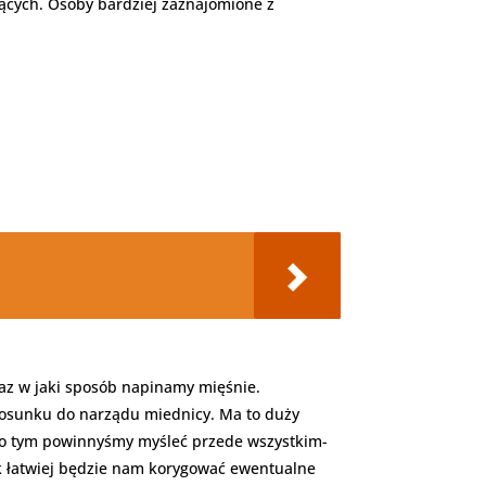
jących. Osoby bardziej zaznajomione z
raz w jaki sposób napinamy mięśnie.
stosunku do narządu miednicy. Ma to duży
a o tym powinnyśmy myśleć przede wszystkim-
k łatwiej będzie nam korygować ewentualne