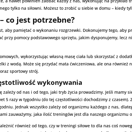
e, a nawet powinien zadbać każdy z nas, wykonując na przykład tre
ego tylko na siłowni. Możesz to zrobić u siebie w domu – kiedy tyl
– co jest potrzebne?
t, aby pamiętać o wykonaniu rozgrzewki. Dokonujemy tego, aby pr
ć przy pomocy podstawowego sprzętu, jakim dysponujemy, lecz nie
mowych, wykorzystując własną masę ciała lub skorzystać z doda
elki z wodą. Może się przydać mata ćwiczeniowa, ale ona również ni
raz sportowy strój.
zęstotliwość wykonywania
ależy od nas i od tego, jaki tryb życia prowadzimy. Jeśli mamy si
t 5 razy w tygodniu (do tej częstotliwości dochodzimy z czasem). Z
tygodniu. Jednak wszystko zależy od organizmu każdego z nas, dlat
sami zauważymy, jaka ilość treningów jest dla naszego organizmu 
zależnić również od tego, czy w treningi siłowe to dla nas coś noweg