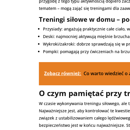
przygodę z tego typu aktywnością dopiero zac
tematem – mogą zająć się treningami dla zaa
Treningi siłowe w domu – p
Przysiady: angażują praktycznie całe ciało,
Deski: najmocniej aktywują mięśnie brzucha, 
Wykroki/zakroki: dobrze sprawdzają się w p
Pompki: pomagają przy ćwiczeniach na brzuc
Zobacz również:
Co warto wiedzieć o
O czym pamiętać przy t
W czasie wykonywania treningu siłowego, ale 
Najważniejsze jest, aby kontrolować te kwesti
związek z ustabilizowaniem całego lędźwioweg
bezpieczeństwo jest w końcu najważniejsze. S