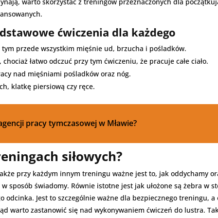
zynają, warto skorzystać z treningów przeznaczonych dla początku
wansowanych.
odstawowe ćwiczenia dla każdego
 w tym przede wszystkim mięśnie ud, brzucha i pośladków.
chociaż łatwo odczuć przy tym ćwiczeniu, że pracuje całe ciało.
racy nad mięśniami pośladków oraz nóg.
h, klatkę piersiową czy ręce.
 agencji pracy tymczasowej w Mławie?
reningach siłowych?
także przy każdym innym treningu ważne jest to, jak oddychamy o
e w sposób świadomy. Równie istotne jest jak ułożone są żebra w 
o odcinka. Jest to szczególnie ważne dla bezpiecznego treningu, 
tąd warto zastanowić się nad wykonywaniem ćwiczeń do lustra. Ta