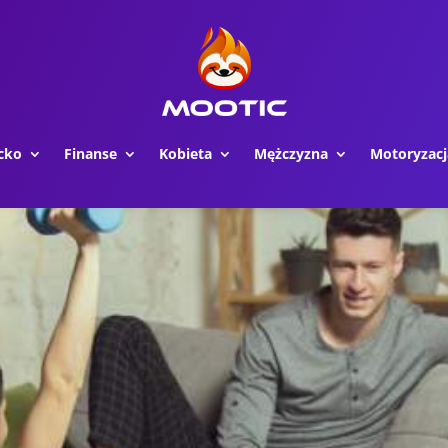
cko
Finanse
Kobieta
Mężczyzna
Motoryzacj