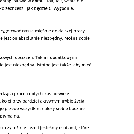
ningi siłowe w domu. Tak, tak, wcale nie
ko zechcesz i jak będzie Ci wygodnie.
zygotować nasze mięśnie do dalszej pracy.
 jest on absolutnie niezbędny. Można sobie
tkowych obciążeń. Takimi dodatkowymi
e jest niezbędna. Istotne jest także, aby mieć
edząca prace i dotychczas niewiele
 kolei przy bardziej aktywnym trybie życia
ego przede wszystkim należy siebie bacznie
optymalna.
o, czy też nie. Jeżeli jesteśmy osobami, które