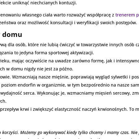
fekcie uniknąć niechcianych kontuzji.
trenowaniu własnego ciała warto rozważyć współpracę z
trenerem 
eństwa oraz możliwość konsultacji i weryfikacji swoich postępów.
w domu
wą dla osób, które nie lubią ćwiczyć w towarzystwie innych osób cz
iązania to jedyna forma sportowej aktywizacji.
ieku, mając oczywiście na uwadze zarówno formę, jak i intensywn
ch w domu nigdy nie jest za późno.
rowie. Wzmacniają nasze mięśnie, poprawiają wygląd sylwetki i po
na poziom endorfin w organizmie, w tym bezpośrednio na nasze sa
 wydajność serca. Wykonując je, wzmacniamy mięsień sercowy, zmn
ych.
 przepływ krwi i zwiększyć elastyczność naczyń krwionośnych. To
o korzyści. Możemy go wykonywać kiedy tylko chcemy i mamy czas. Nie 